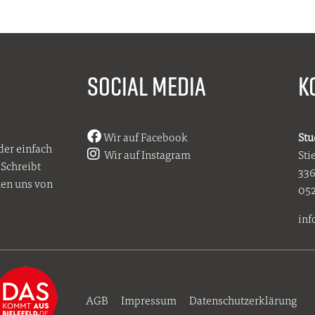
SOCIAL MEDIA
K
Wir auf Facebook
Stu
der einfach
Wir auf Instagram
Sti
Schreibt
336
uen uns von
052
inf
AGB
Impressum
Datenschutzerklärung