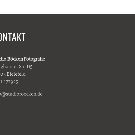
ONTAKT
dio Röcken Fotografie
eghorster Str. 115
05 Bielefeld
1-177925
o@studioroecken.de