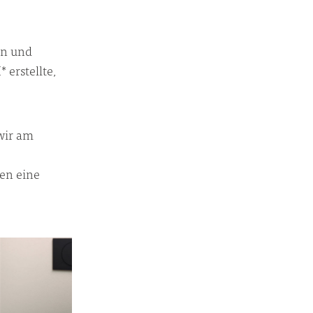
en und
 erstellte,
wir am
en eine