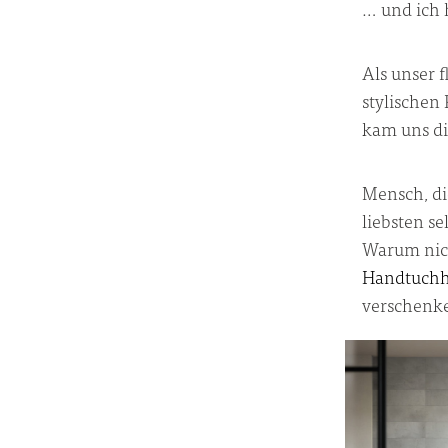
… und ich
Als unser 
stylische
kam uns di
Mensch, di
liebsten se
Warum nich
Handtuchh
verschenk